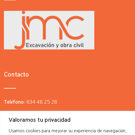
Contacto
:
634 48 25 28
Teléfono
Valoramos tu privacidad
:
j.manuelcalvo@yahoo.es
Email
Usamos cookies para mejorar su experiencia de navegación,