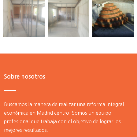
Sobre nosotros
Buscamos la manera de realizar una
reforma integral
económica en Madrid centro
. Somos un equipo
profesional que trabaja con el objetivo de lograr los
mejores resultados.