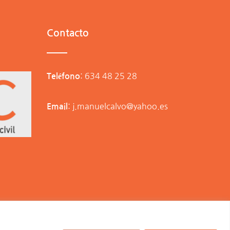
Contacto
:
634 48 25 28
Teléfono
:
j.manuelcalvo@yahoo.es
Email