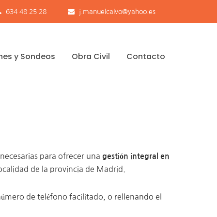
634 48 25 28
j.manuelcalvo@yahoo.es
nes y Sondeos
Obra Civil
Contacto
 necesarias para ofrecer una
gestión integral en
ocalidad de la provincia de Madrid.
úmero de teléfono facilitado, o rellenando el