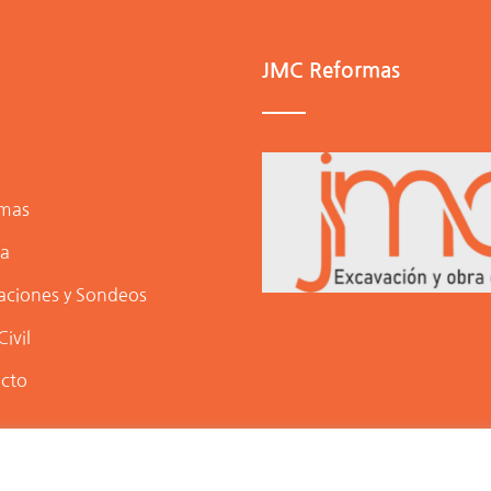
JMC Reformas
mas
ra
aciones y Sondeos
ivil
cto